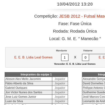
10/04/2012 13:20
Competição:
JESB 2012 - Futsal Mas
Fase: Fase Única
Rodada: Rodada Única
Local: G. M. E. " Manecão "
Mandante
Visitante
E. E. B. Lídia Leal Gomes
X
E. E
1
0
Vencedor: E. E. B. Lídia Leal Gomes
Integrantes da equipe 1
Integ
Alisson Alex Mello Jacomini
Jogador
Alexandre Gonçal
Fábio Alberto da Silva
Jogador
David Dornelles 
Gabriel Ouriques
Jogador
Fhillype Antonio
Jon Victor Nunes dos Santos
Jogador
Guilherme Gued
Jose Luiz Gomes Junior
Jogador
José Marcos Cost
Luan da Silva
Jogador
Leonardo de An