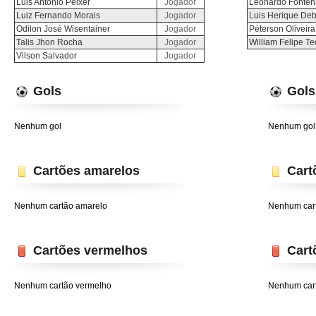
Luis Antonio Peixer
Jogador
Leonardo Fonte
Luiz Fernando Morais
Jogador
Luis Herique Deb
Odilon José Wisentainer
Jogador
Péterson Oliveir
Talis Jhon Rocha
Jogador
William Felipe T
Vilson Salvador
Jogador
Gols
Gols
Nenhum gol
Nenhum gol
Cartões amarelos
Cart
Nenhum cartão amarelo
Nenhum car
Cartões vermelhos
Cart
Nenhum cartão vermelho
Nenhum car