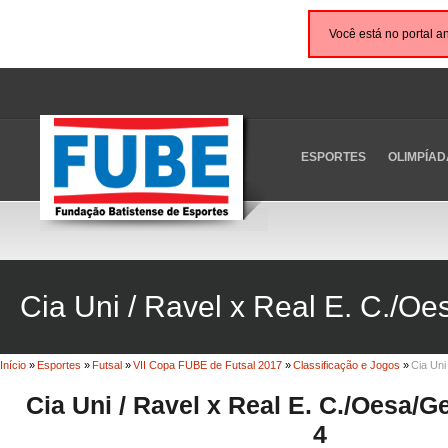
Você está no portal a
ESPORTES
OLIMPÍAD
Cia Uni / Ravel x Real E. C./Oe
Início
»
Esportes
»
Futsal
»
VII Copa FUBE de Futsal 2017
»
Classificação e Jogos
»
Cia Uni
Cia Uni / Ravel x Real E. C./Oesa/G
4