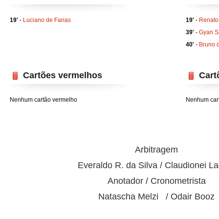
19'
-
Luciano de Farias
19'
-
Renato
39'
-
Gyan S
40'
-
Bruno d
Cartões vermelhos
Cart
Nenhum cartão vermelho
Nenhum car
Arbitragem
Everaldo R. da Silva / Claudionei L
Anotador / Cronometrista
Natascha Melzi / Odair Booz