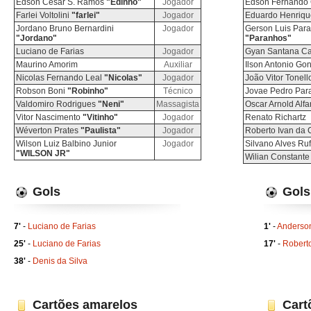
Edson Cesar S. Ramos
"Edinho"
Jogador
Edson Fernando 
Farlei Voltolini
"farlei"
Jogador
Eduardo Henriqu
Jordano Bruno Bernardini
Jogador
Gerson Luis Par
"Jordano"
"Paranhos"
Luciano de Farias
Jogador
Gyan Santana C
Maurino Amorim
Auxiliar
Ilson Antonio Go
Nicolas Fernando Leal
"Nicolas"
Jogador
João Vitor Tonell
Robson Boni
"Robinho"
Técnico
Jovae Pedro Par
Valdomiro Rodrigues
"Neni"
Massagista
Oscar Arnold Alfa
Vitor Nascimento
"Vitinho"
Jogador
Renato Richartz
Wéverton Prates
"Paulista"
Jogador
Roberto Ivan da
Wilson Luiz Balbino Junior
Jogador
Silvano Alves Ru
"WILSON JR"
Wilian Constante
Gols
Gols
7'
-
Luciano de Farias
1'
-
Anderso
25'
-
Luciano de Farias
17'
-
Robert
38'
-
Denis da Silva
Cartões amarelos
Cart