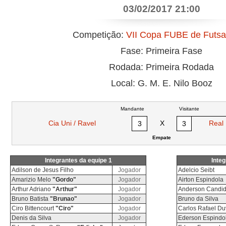
03/02/2017 21:00
Competição:
VII Copa FUBE de Futsa
Fase: Primeira Fase
Rodada: Primeira Rodada
Local: G. M. E. Nilo Booz
Mandante
Visitante
Cia Uni / Ravel
X
Real 
3
3
Empate
Integrantes da equipe 1
Integ
Adilson de Jesus Filho
Jogador
Adelcio Seibt
Amarizio Melo
"Gordo"
Jogador
Airton Espindola
Arthur Adriano
"Arthur"
Jogador
Anderson Candi
Bruno Batista
"Brunao"
Jogador
Bruno da Silva
Ciro Bittencourt
"Ciro"
Jogador
Carlos Rafael D
Denis da Silva
Jogador
Ederson Espindo