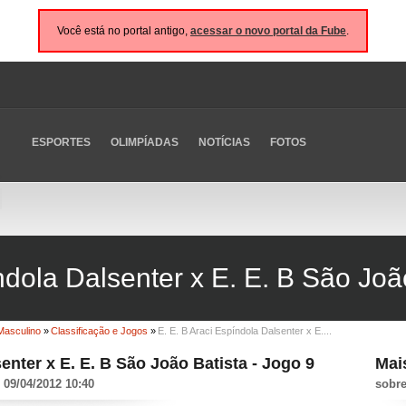
Você está no portal antigo,
acessar o novo portal da Fube
.
ESPORTES
OLIMPÍADAS
NOTÍCIAS
FOTOS
ndola Dalsenter x E. E. B São Joã
Masculino
»
Classificação e Jogos
»
E. E. B Araci Espíndola Dalsenter x E....
enter x E. E. B São João Batista - Jogo 9
Mai
09/04/2012 10:40
sobre