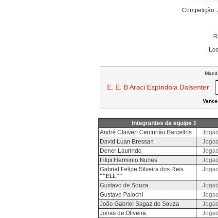
Competição:
R
Loc
Mand
E. E. B Araci Espíndola Dalsenter
Venced
Integrantes da equipe 1
André Claivert Centurião Barcellos
Jogad
David Luan Bressan
Jogad
Dener Laurindo
Jogad
Filipi Herminio Nunes
Jogad
Gabriel Felipe Silveira dos Reis
Jogad
""ELL""
Gustavo de Souza
Jogad
Gustavo Palochi
Jogad
João Gabriel Sagaz de Souza
Jogad
Jonas de Oliveira
Jogad