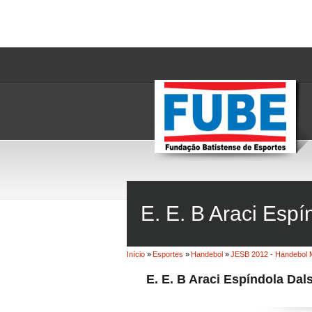
E. E. B Araci Espí
Início
»
Esportes
»
Handebol
»
JESB 2012 - Handebol 
E. E. B Araci Espíndola Dals