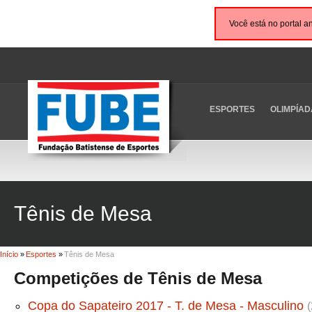
Você está no portal a
ESPORTES
OLIMPÍAD
Tênis de Mesa
Início
»
Esportes
»
Tênis de Mesa
Competições de Tênis de Mesa
Copa do Sapateiro 2017 - T. de Mesa - Masculino