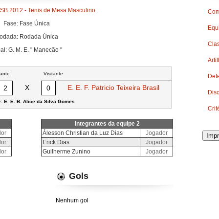
SB 2012 - Tenis de Mesa Masculino
Com
Fase: Fase Única
Equ
odada: Rodada Única
Clas
al: G. M. E. " Manecão "
Arti
ante
Visitante
Def
X
E. E. F. Patricio Teixeira Brasil
2
0
Disc
: E. E. B. Alice da Silva Gomes
Cri
Integrantes da equipe 2
or
Álesson Christian da Luz Dias
Jogador
Impr
or
Erick Dias
Jogador
or
Guilherme Zunino
Jogador
Gols
Nenhum gol