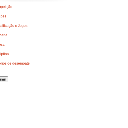
petição
ipes
sificação e Jogos
lharia
esa
iplina
térios de desempate
imir