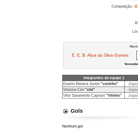
Competição:
JE
R
Loc
Mand
E. E. B. Alice da Silva Gomes
Vencedor
Integrantes da equipe 1
Evanio Masera Junior
"vaninho"
Jogad
Vinicius Cim
"vini"
Jogad
Vitor Saramento Capraro
"Vitinho"
Jogad
Gols
Nenhum gol