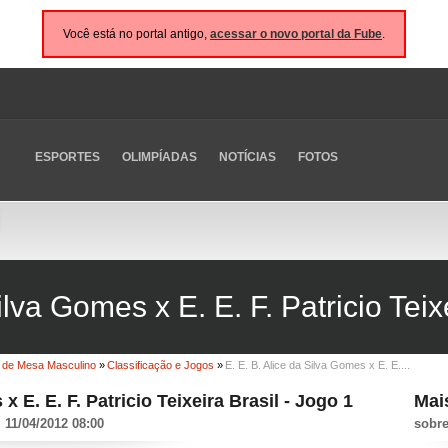
Você está no portal antigo,
acessar o novo portal da Fube
.
ESPORTES
OLIMPÍADAS
NOTÍCIAS
FOTOS
ilva Gomes x E. E. F. Patricio Teix
 de Mesa Masculino
»
Classificação e Jogos
»
E. E. B. Alice da Silva Gomes x E. E....
x E. E. F. Patricio Teixeira Brasil - Jogo 1
Mai
11/04/2012 08:00
sobre