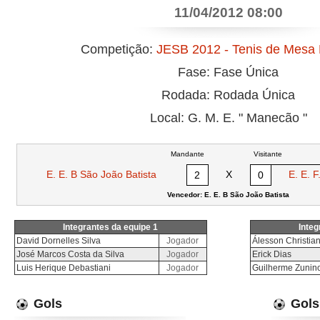
11/04/2012 08:00
Competição:
JESB 2012 - Tenis de Mesa 
Fase: Fase Única
Rodada: Rodada Única
Local: G. M. E. " Manecão "
Mandante
Visitante
E. E. B São João Batista
X
E. E. F
2
0
Vencedor: E. E. B São João Batista
Integrantes da equipe 1
Integ
David Dornelles Silva
Jogador
Álesson Christia
José Marcos Costa da Silva
Jogador
Erick Dias
Luis Herique Debastiani
Jogador
Guilherme Zunin
Gols
Gols