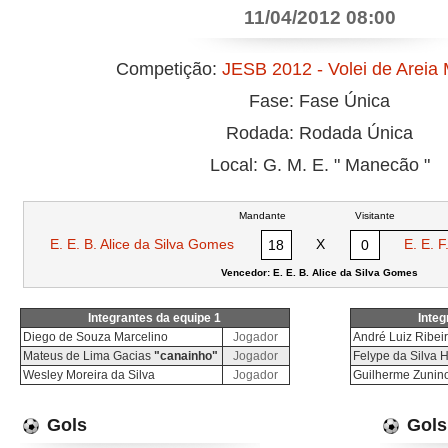
11/04/2012 08:00
Competição:
JESB 2012 - Volei de Areia
Fase: Fase Única
Rodada: Rodada Única
Local: G. M. E. " Manecão "
Mandante
Visitante
E. E. B. Alice da Silva Gomes
X
E. E. F
18
0
Vencedor: E. E. B. Alice da Silva Gomes
Integrantes da equipe 1
Integ
Diego de Souza Marcelino
Jogador
André Luiz Ribei
Mateus de Lima Gacias
"canainho"
Jogador
Felype da Silva H
Wesley Moreira da Silva
Jogador
Guilherme Zunin
Gols
Gols