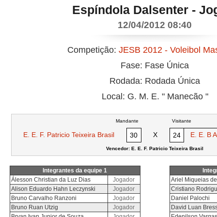
Espíndola Dalsenter - Jo
12/04/2012 08:40
Competição:
JESB 2012 - Voleibol Ma
Fase: Fase Única
Rodada: Rodada Única
Local: G. M. E. " Manecão "
Mandante
Visitante
E. E. F. Patricio Teixeira Brasil
X
E. E. B 
30
24
Vencedor: E. E. F. Patricio Teixeira Brasil
Integrantes da equipe 1
Integ
Álesson Christian da Luz Dias
Jogador
Ariel Miqueias d
Alison Eduardo Hahn Leczynski
Jogador
Cristiano Rodrig
Bruno Carvalho Ranzoni
Jogador
Daniel Palochi
Bruno Ruan Utzig
Jogador
David Luan Bres
Bryan Ivan Junior de Souza
Jogador
Edenilson Varga