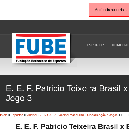
Você está no portal a
ESPORTES
OLIMPÍAD
E. E. F. Patricio Teixeira Brasil
Jogo 3
Início
»
Esportes
»
Voleibol
»
JESB 2012 - Voleibol Masculino
»
Classificação e Jogos
»
E. E. 
E. E. F. Patricio Teixeira Brasil x 