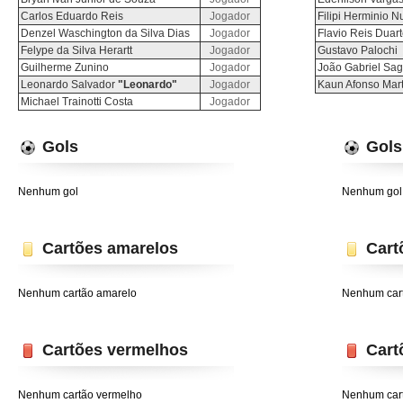
Carlos Eduardo Reis
Jogador
Filipi Herminio 
Denzel Waschington da Silva Dias
Jogador
Flavio Reis Duar
Felype da Silva Herartt
Jogador
Gustavo Palochi
Guilherme Zunino
Jogador
João Gabriel Sa
Leonardo Salvador
"Leonardo"
Jogador
Kaun Afonso Mart
Michael Trainotti Costa
Jogador
Gols
Gols
Nenhum gol
Nenhum gol
Cartões amarelos
Cart
Nenhum cartão amarelo
Nenhum car
Cartões vermelhos
Cart
Nenhum cartão vermelho
Nenhum car