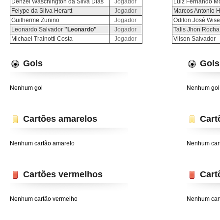
Denzel Waschington da Silva Dias
Jogador
Luiz Fernando M
Felype da Silva Herartt
Jogador
Marcos Antonio H
Guilherme Zunino
Jogador
Odilon José Wise
Leonardo Salvador
"Leonardo"
Jogador
Talis Jhon Rocha
Michael Trainotti Costa
Jogador
Vilson Salvador
Gols
Gols
Nenhum gol
Nenhum gol
Cartões amarelos
Cart
Nenhum cartão amarelo
Nenhum car
Cartões vermelhos
Cart
Nenhum cartão vermelho
Nenhum car