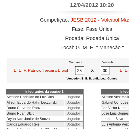
12/04/2012 10:20
Competição:
JESB 2012 - Voleibol Ma
Fase: Fase Única
Rodada: Rodada Única
Local: G. M. E. " Manecão "
Mandante
Visitante
E. E. F. Patricio Teixeira Brasil
X
E. E
25
30
Vencedor: E. E. B. Lídia Leal Gomes
Integrantes da equipe 1
Integ
Álesson Christian da Luz Dias
Jogador
Alisson Alex Mel
Alison Eduardo Hahn Leczynski
Jogador
Gabriel Ouriques
Bruno Carvalho Ranzoni
Jogador
Jon Victor Nunes
Bruno Ruan Utzig
Jogador
Jose Luiz Gomes
Bryan Ivan Junior de Souza
Jogador
Luan da Silva
Carlos Eduardo Reis
Jogador
Luis Antonio Peix